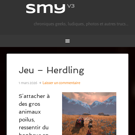
chroniques geeks, ludiques, photos et autres trucs…
Jeu – Herdling
1 mars 2026
Laisser un commentaire
S’attacher à
des gros
animaux
poilus,
ressentir du