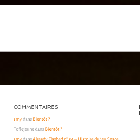
COMMENTAIRES
smy
dans
Bientôt ?
Toflejeune
dans
Bientôt ?
smy
dans
Already Flashed n° 54 – Histoire du jeu Space