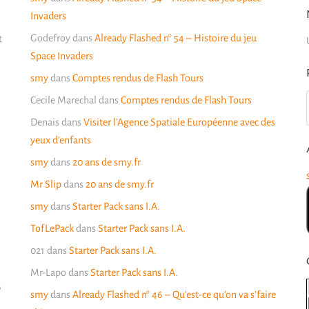
Invaders
Godefroy
dans
Already Flashed n° 54 – Histoire du jeu
t
Space Invaders
smy
dans
Comptes rendus de Flash Tours
Cecile Marechal
dans
Comptes rendus de Flash Tours
Denais
dans
Visiter l’Agence Spatiale Européenne avec des
yeux d’enfants
smy
dans
20 ans de smy.fr
Mr Slip
dans
20 ans de smy.fr
smy
dans
Starter Pack sans I.A.
TofLePack
dans
Starter Pack sans I.A.
021
dans
Starter Pack sans I.A.
Mr-Lapo
dans
Starter Pack sans I.A.
6
smy
dans
Already Flashed n° 46 – Qu’est-ce qu’on va s’faire