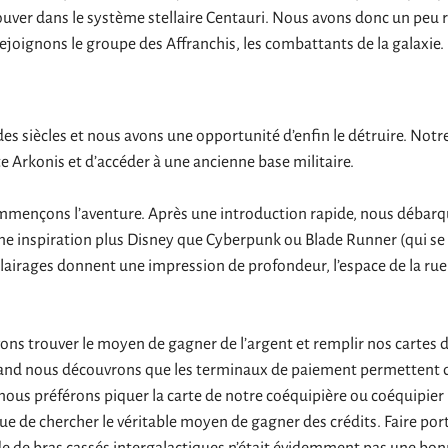
ouver dans le système stellaire Centauri. Nous avons donc un peu ra
rejoignons le groupe des Affranchis, les combattants de la galaxie.
des siècles et nous avons une opportunité d’enfin le détruire. No
ète Arkonis et d’accéder à une ancienne base militaire.
ommençons l’aventure. Après une introduction rapide, nous débarquo
 une inspiration plus Disney que Cyberpunk ou Blade Runner (qui se d
éclairages donnent une impression de profondeur, l’espace de la rue
vons trouver le moyen de gagner de l’argent et remplir nos cartes 
uand nous découvrons que les terminaux de paiement permettent 
, nous préférons piquer la carte de notre coéquipière ou coéquipier
ue de chercher le véritable moyen de gagner des crédits. Faire port