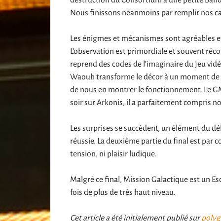
destruction du Consortium à une petite band
Nous finissons néanmoins par remplir nos cart
Les énigmes et mécanismes sont agréables et fl
L’observation est primordiale et souvent réco
reprend des codes de l’imaginaire du jeu vidéo 
Waouh transforme le décor à un moment de l’
de nous en montrer le fonctionnement. Le GM a
soir sur Arkonis, il a parfaitement compris no
Les surprises se succèdent, un élément du d
réussie. La deuxième partie du final est par 
tension, ni plaisir ludique.
Malgré ce final, Mission Galactique est un E
fois de plus de très haut niveau.
Cet article a été initialement publié sur
poly