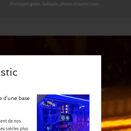
chroniques geeks, ludiques, photos et autres trucs…
stic
e d’une base
ment de nos
es siècles plus