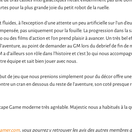
e de bras cassés intergalactiques n’était évidemment pas une bon
es pour la plus grande joie du petit robot de la ruelle.
uides, à l’exception d’une attente un peu artificielle sur l’un d’eu
mpensée, pas uniquement pour la fouille. La progression dans la s
ou des films d’action et l’on prend plaisir à avancer. Un très bel e
aventure, au point de demander au GM lors du debrief de fin de 
 d’ailleurs son rôle dans l’histoire et c’est Jo qui nous accompag
tre équipe et sait bien jouer avec nous.
ébut de jeu que nous prenions simplement pour du décor offre une 
contre un cran en dessous du reste de l’aventure, son coté presque
scape Game moderne très agréable. Majestic nous a habitués à la qu
gamer.com
, vous pourrez y retrouver les avis des autres membres d