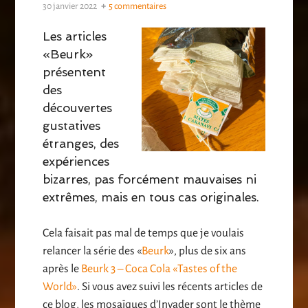
30 janvier 2022
5 commentaires
Les articles
«Beurk»
présentent
des
découvertes
gustatives
étranges, des
expériences
bizarres, pas forcément mauvaises ni
extrêmes, mais en tous cas originales.
Cela faisait pas mal de temps que je voulais
relancer la série des «
Beurk
», plus de six ans
après le
Beurk 3 – Coca Cola «Tastes of the
World»
. Si vous avez suivi les récents articles de
ce blog, les mosaïques d’Invader sont le thème