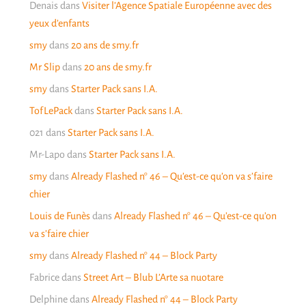
Denais
dans
Visiter l’Agence Spatiale Européenne avec des
yeux d’enfants
smy
dans
20 ans de smy.fr
Mr Slip
dans
20 ans de smy.fr
smy
dans
Starter Pack sans I.A.
TofLePack
dans
Starter Pack sans I.A.
021
dans
Starter Pack sans I.A.
Mr-Lapo
dans
Starter Pack sans I.A.
smy
dans
Already Flashed n° 46 – Qu’est-ce qu’on va s’faire
chier
Louis de Funès
dans
Already Flashed n° 46 – Qu’est-ce qu’on
va s’faire chier
smy
dans
Already Flashed n° 44 – Block Party
Fabrice
dans
Street Art – Blub L’Arte sa nuotare
Delphine
dans
Already Flashed n° 44 – Block Party