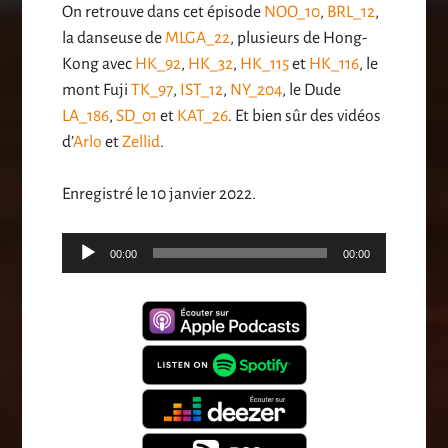
On retrouve dans cet épisode
NOO_10
,
BRL_12
,
la danseuse de
MLGA_22
, plusieurs de Hong-
Kong avec
HK_92
,
HK_32
,
HK_115
et
HK_116
, le
mont Fuji
TK_97
,
IST_12
,
NY_204
, le Dude
LA_186
,
SD_01
et
KAT_26
. Et bien sûr des vidéos
d’
Arlo
et
Zellid
.
Enregistré le 10 janvier 2022.
Lecteur
00:00
00:00
audio