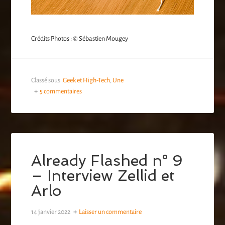
Crédits Photos : © Sébastien Mougey
Classé sous :
Geek et High-Tech
,
Une
5 commentaires
Already Flashed n° 9
– Interview Zellid et
Arlo
14 janvier 2022
Laisser un commentaire