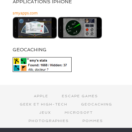
APPLICATIONS IPHONE
smyapps.com
GEOCACHING
APPLE
ESCAPE GAMES
GEEK ET HIGH-TECH
GEOCACHING
JEUX
MICROSOFT
PHOTOGRAPHIES
POMMES
SMY
SPACE INVADERS