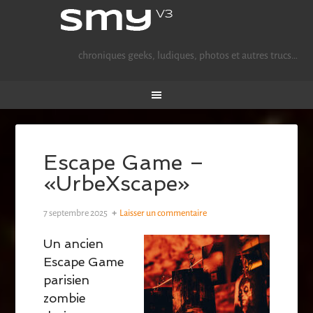
chroniques geeks, ludiques, photos et autres trucs…
Escape Game –
«UrbeXscape»
7 septembre 2025
Laisser un commentaire
Un ancien
Escape Game
parisien
zombie