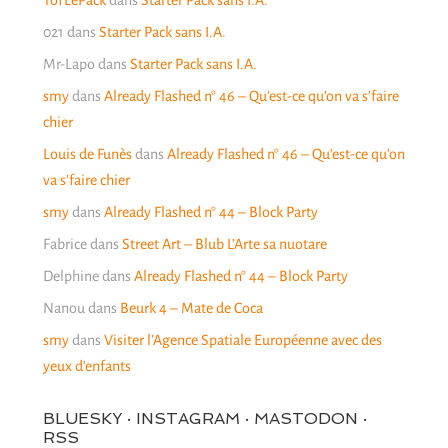
TofLePack
dans
Starter Pack sans I.A.
021
dans
Starter Pack sans I.A.
Mr-Lapo
dans
Starter Pack sans I.A.
smy
dans
Already Flashed n° 46 – Qu’est-ce qu’on va s’faire
chier
Louis de Funès
dans
Already Flashed n° 46 – Qu’est-ce qu’on
va s’faire chier
smy
dans
Already Flashed n° 44 – Block Party
Fabrice
dans
Street Art – Blub L’Arte sa nuotare
Delphine
dans
Already Flashed n° 44 – Block Party
Nanou
dans
Beurk 4 – Mate de Coca
smy
dans
Visiter l’Agence Spatiale Européenne avec des
yeux d’enfants
BLUESKY · INSTAGRAM · MASTODON ·
RSS