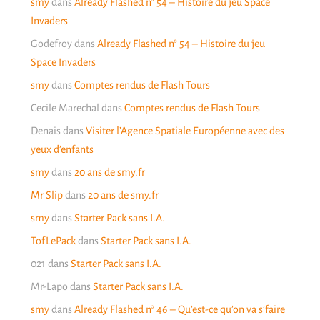
smy
dans
Already Flashed n° 54 – Histoire du jeu Space
Invaders
Godefroy
dans
Already Flashed n° 54 – Histoire du jeu
Space Invaders
smy
dans
Comptes rendus de Flash Tours
Cecile Marechal
dans
Comptes rendus de Flash Tours
Denais
dans
Visiter l’Agence Spatiale Européenne avec des
yeux d’enfants
smy
dans
20 ans de smy.fr
Mr Slip
dans
20 ans de smy.fr
smy
dans
Starter Pack sans I.A.
TofLePack
dans
Starter Pack sans I.A.
021
dans
Starter Pack sans I.A.
Mr-Lapo
dans
Starter Pack sans I.A.
smy
dans
Already Flashed n° 46 – Qu’est-ce qu’on va s’faire