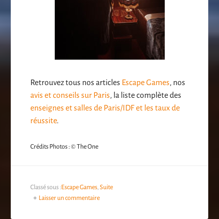
Retrouvez tous nos articles
Escape Games
, nos
avis et conseils sur Paris
, la liste complète des
enseignes et salles de Paris/IDF et les taux de
réussite
.
Crédits Photos : © The One
Classé sous :
Escape Games
,
Suite
Laisser un commentaire