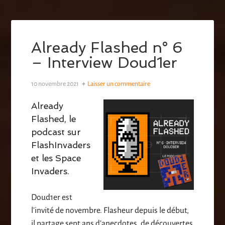
Already Flashed n° 6
– Interview Doud1er
10 novembre 2021
Laisser un commentaire
Already
Flashed, le
podcast sur
FlashInvaders
et les Space
Invaders.
Doud1er est
l’invité de novembre. Flasheur depuis le début,
il partage sept ans d’anecdotes, de découvertes