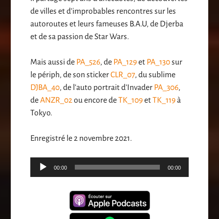
de villes et d’improbables rencontres sur les
autoroutes et leurs fameuses B.A.U, de Djerba
et de sa passion de Star Wars.
Mais aussi de
PA_526
, de
PA_129
et
PA_130
sur
le périph, de son sticker
CLR_07
, du sublime
DJBA_40
, de l’auto portrait d’Invader
PA_306
,
de
ANZR_02
ou encore de
TK_109
et
TK_119
à
Tokyo.
Enregistré le 2 novembre 2021.
Lecteur
00:00
00:00
audio