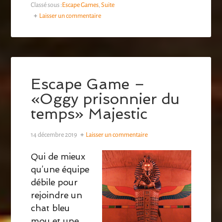
Classé sous :
Escape Games
,
Suite
Laisser un commentaire
Escape Game –
«Oggy prisonnier du
temps» Majestic
14 décembre 2019
Laisser un commentaire
Qui de mieux
qu’une équipe
débile pour
rejoindre un
chat bleu
mou et une