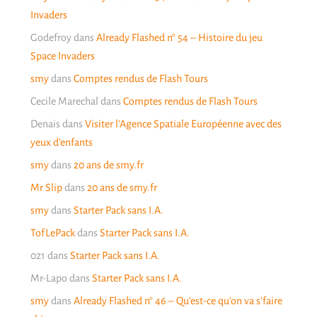
Invaders
Godefroy
dans
Already Flashed n° 54 – Histoire du jeu
Space Invaders
smy
dans
Comptes rendus de Flash Tours
Cecile Marechal
dans
Comptes rendus de Flash Tours
Denais
dans
Visiter l’Agence Spatiale Européenne avec des
yeux d’enfants
smy
dans
20 ans de smy.fr
Mr Slip
dans
20 ans de smy.fr
smy
dans
Starter Pack sans I.A.
TofLePack
dans
Starter Pack sans I.A.
021
dans
Starter Pack sans I.A.
Mr-Lapo
dans
Starter Pack sans I.A.
smy
dans
Already Flashed n° 46 – Qu’est-ce qu’on va s’faire