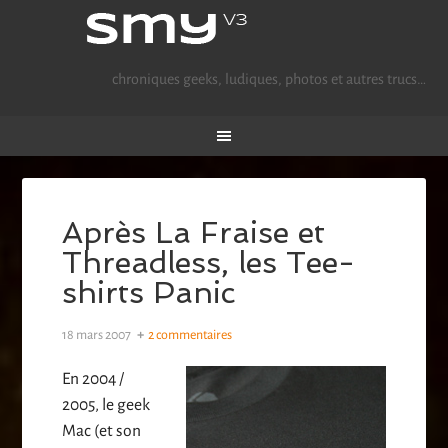
chroniques geeks, ludiques, photos et autres trucs…
Après La Fraise et
Threadless, les Tee-
shirts Panic
18 mars 2007
2 commentaires
En 2004 /
2005, le geek
Mac (et son