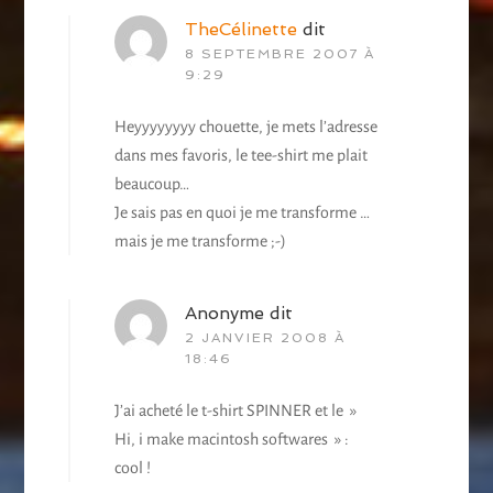
TheCélinette
dit
8 SEPTEMBRE 2007 À
9:29
Heyyyyyyyy chouette, je mets l’adresse
dans mes favoris, le tee-shirt me plait
beaucoup…
Je sais pas en quoi je me transforme …
mais je me transforme ;-)
Anonyme
dit
2 JANVIER 2008 À
18:46
J’ai acheté le t-shirt SPINNER et le »
Hi, i make macintosh softwares » :
cool !