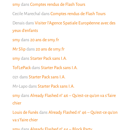
smy
dans
Comptes rendus de Flash Tours
Cecile Marechal
dans
Comptes rendus de Flash Tours
Denais
dans
Visiter l’Agence Spatiale Européenne avec des
yeux d’enfants
smy
dans
20 ans de smy.fr
Mr Slip
dans
20 ans de smy.fr
smy
dans
Starter Pack sans I.A.
TofLePack
dans
Starter Pack sans I.A.
021
dans
Starter Pack sans I.A.
Mr-Lapo
dans
Starter Pack sans I.A.
smy
dans
Already Flashed n° 46 – Qu’est-ce qu’on va s’faire
chier
Louis de Funès
dans
Already Flashed n° 46 – Qu’est-ce qu’on
va s’faire chier
smy
dans
Already Flashed n° 44 – Block Party