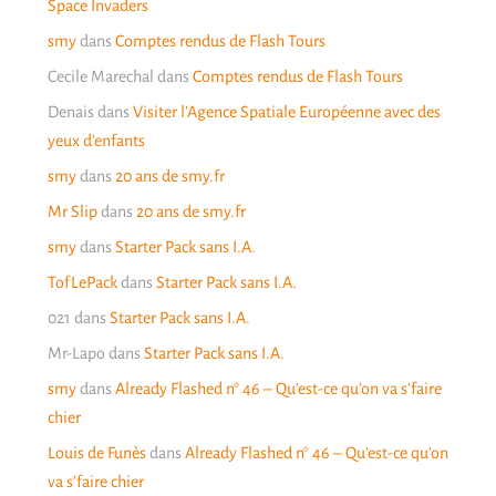
Space Invaders
smy
dans
Comptes rendus de Flash Tours
Cecile Marechal
dans
Comptes rendus de Flash Tours
Denais
dans
Visiter l’Agence Spatiale Européenne avec des
yeux d’enfants
smy
dans
20 ans de smy.fr
Mr Slip
dans
20 ans de smy.fr
smy
dans
Starter Pack sans I.A.
TofLePack
dans
Starter Pack sans I.A.
021
dans
Starter Pack sans I.A.
Mr-Lapo
dans
Starter Pack sans I.A.
smy
dans
Already Flashed n° 46 – Qu’est-ce qu’on va s’faire
chier
Louis de Funès
dans
Already Flashed n° 46 – Qu’est-ce qu’on
va s’faire chier