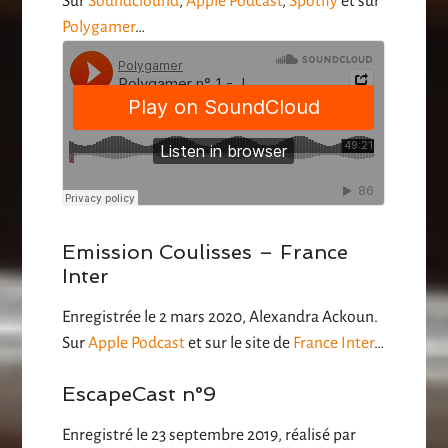
Sur
Soundclound
,
Apple Podcast
,
Spotify
et sur
Polygamer
…
Emission Coulisses – France
Inter
Enregistrée le 2 mars 2020, Alexandra Ackoun.
Sur
Apple Podcast
et sur le site de
France Inter
…
EscapeCast n°9
Enregistré le 23 septembre 2019, réalisé par