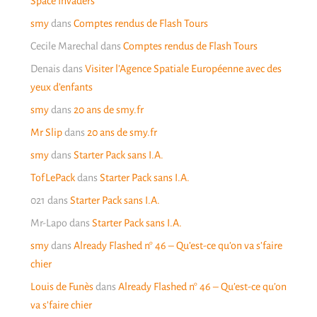
Space Invaders
smy
dans
Comptes rendus de Flash Tours
Cecile Marechal
dans
Comptes rendus de Flash Tours
Denais
dans
Visiter l’Agence Spatiale Européenne avec des
yeux d’enfants
smy
dans
20 ans de smy.fr
Mr Slip
dans
20 ans de smy.fr
smy
dans
Starter Pack sans I.A.
TofLePack
dans
Starter Pack sans I.A.
021
dans
Starter Pack sans I.A.
Mr-Lapo
dans
Starter Pack sans I.A.
smy
dans
Already Flashed n° 46 – Qu’est-ce qu’on va s’faire
chier
Louis de Funès
dans
Already Flashed n° 46 – Qu’est-ce qu’on
va s’faire chier