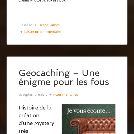
Crédits Photos : © Fox in a Box
Classé sous :
Escape Games
Laisser un commentaire
Geocaching – Une
énigme pour les fous
10 septembre 2017
4 commentaires
Histoire de la
création
d’une Mystery
très