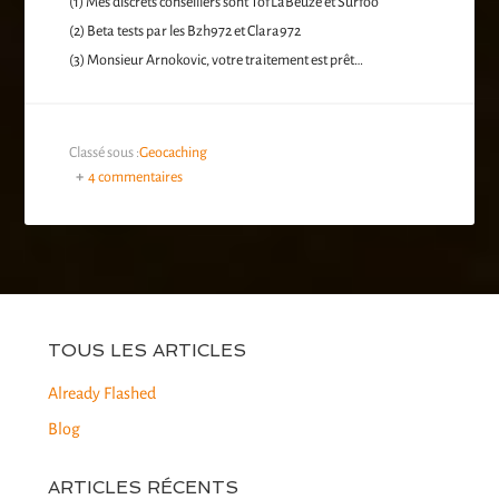
(1) Mes discrets conseillers sont TofLaBeuze et Surfoo
(2) Beta tests par les Bzh972 et Clara972
(3) Monsieur Arnokovic, votre traitement est prêt…
Classé sous :
Geocaching
4 commentaires
TOUS LES ARTICLES
Already Flashed
Blog
ARTICLES RÉCENTS