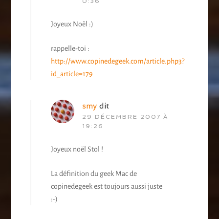
0:36
Joyeux Noël :)
rappelle-toi :
http://www.copinedegeek.com/article.php3?
id_article=179
smy
dit
29 DÉCEMBRE 2007 À
19:26
Joyeux noël Stol !
La définition du geek Mac de
copinedegeek est toujours aussi juste
:-)