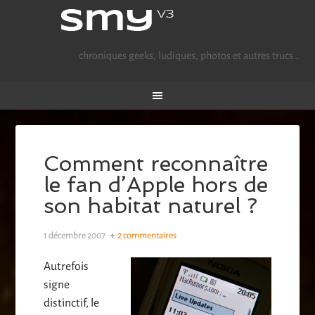
chroniques geeks, ludiques, photos et autres trucs…
Comment reconnaître
le fan d’Apple hors de
son habitat naturel ?
1 décembre 2007
2 commentaires
Autrefois
signe
distinctif, le