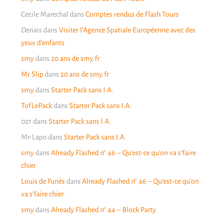
Cecile Marechal
dans
Comptes rendus de Flash Tours
Denais
dans
Visiter l’Agence Spatiale Européenne avec des
yeux d’enfants
smy
dans
20 ans de smy.fr
Mr Slip
dans
20 ans de smy.fr
smy
dans
Starter Pack sans I.A.
TofLePack
dans
Starter Pack sans I.A.
021
dans
Starter Pack sans I.A.
Mr-Lapo
dans
Starter Pack sans I.A.
smy
dans
Already Flashed n° 46 – Qu’est-ce qu’on va s’faire
chier
Louis de Funès
dans
Already Flashed n° 46 – Qu’est-ce qu’on
va s’faire chier
smy
dans
Already Flashed n° 44 – Block Party