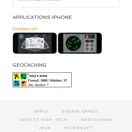
APPLICATIONS IPHONE
smyapps.com
GEOCACHING
APPLE
ESCAPE GAMES
GEEK ET HIGH-TECH
GEOCACHING
JEUX
MICROSOFT