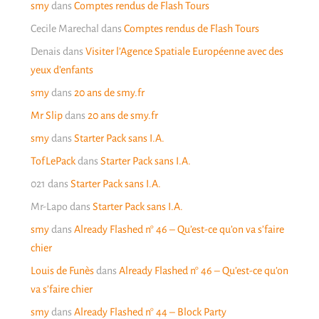
smy
dans
Comptes rendus de Flash Tours
Cecile Marechal
dans
Comptes rendus de Flash Tours
Denais
dans
Visiter l’Agence Spatiale Européenne avec des
yeux d’enfants
smy
dans
20 ans de smy.fr
Mr Slip
dans
20 ans de smy.fr
smy
dans
Starter Pack sans I.A.
TofLePack
dans
Starter Pack sans I.A.
021
dans
Starter Pack sans I.A.
Mr-Lapo
dans
Starter Pack sans I.A.
smy
dans
Already Flashed n° 46 – Qu’est-ce qu’on va s’faire
chier
Louis de Funès
dans
Already Flashed n° 46 – Qu’est-ce qu’on
va s’faire chier
smy
dans
Already Flashed n° 44 – Block Party