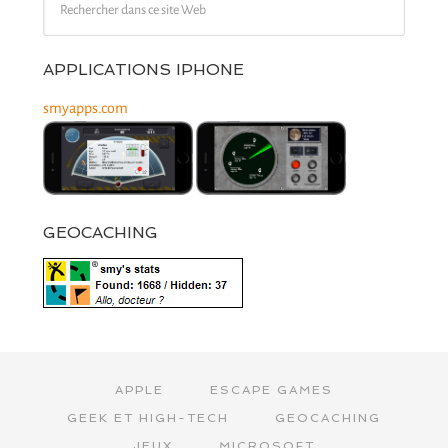
APPLICATIONS IPHONE
smyapps.com
GEOCACHING
APPLE
ESCAPE GAMES
GEEK ET HIGH-TECH
GEOCACHING
JEUX
MICROSOFT