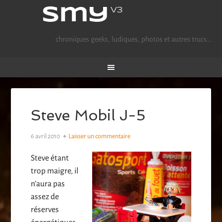
chroniques geeks, ludiques, photos et autres trucs…
Steve Mobil J-5
6 avril 2010
Laisser un commentaire
Steve étant
trop maigre, il
n’aura pas
assez de
réserves