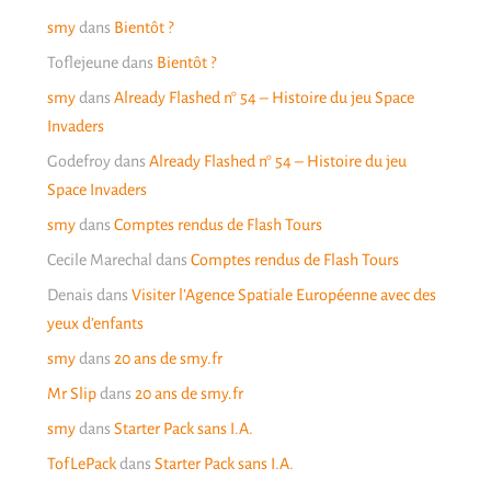
smy
dans
Bientôt ?
Toflejeune
dans
Bientôt ?
smy
dans
Already Flashed n° 54 – Histoire du jeu Space
Invaders
Godefroy
dans
Already Flashed n° 54 – Histoire du jeu
Space Invaders
smy
dans
Comptes rendus de Flash Tours
Cecile Marechal
dans
Comptes rendus de Flash Tours
Denais
dans
Visiter l’Agence Spatiale Européenne avec des
yeux d’enfants
smy
dans
20 ans de smy.fr
Mr Slip
dans
20 ans de smy.fr
smy
dans
Starter Pack sans I.A.
TofLePack
dans
Starter Pack sans I.A.