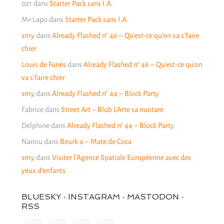
021
dans
Starter Pack sans I.A.
Mr-Lapo
dans
Starter Pack sans I.A.
smy
dans
Already Flashed n° 46 – Qu’est-ce qu’on va s’faire
chier
Louis de Funès
dans
Already Flashed n° 46 – Qu’est-ce qu’on
va s’faire chier
smy
dans
Already Flashed n° 44 – Block Party
Fabrice
dans
Street Art – Blub L’Arte sa nuotare
Delphine
dans
Already Flashed n° 44 – Block Party
Nanou
dans
Beurk 4 – Mate de Coca
smy
dans
Visiter l’Agence Spatiale Européenne avec des
yeux d’enfants
BLUESKY · INSTAGRAM · MASTODON ·
RSS