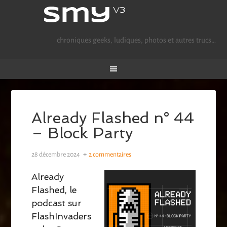
chroniques geeks, ludiques, photos et autres trucs…
Already Flashed n° 44
– Block Party
28 décembre 2024
2 commentaires
Already
Flashed, le
podcast sur
FlashInvaders