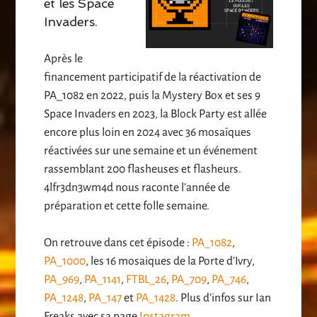
et les Space
Invaders.
Après le
financement participatif de la réactivation de
PA_1082 en 2022, puis la Mystery Box et ses 9
Space Invaders en 2023, la Block Party est allée
encore plus loin en 2024 avec 36 mosaïques
réactivées sur une semaine et un événement
rassemblant 200 flasheuses et flasheurs.
4lfr3dn3wm4d nous raconte l’année de
préparation et cette folle semaine.
On retrouve dans cet épisode :
PA_1082
,
PA_1000
, les 16 mosaiques de la Porte d’Ivry,
PA_969
,
PA_1141
,
FTBL_26
,
PA_709
,
PA_746
,
PA_1248
,
PA_147
et
PA_1428
. Plus d’infos sur Ian
Freaks avec sa page
Instagram
.