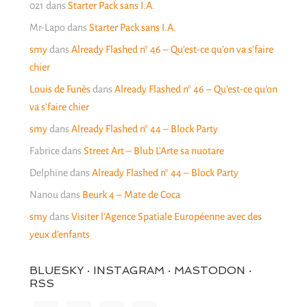
021
dans
Starter Pack sans I.A.
Mr-Lapo
dans
Starter Pack sans I.A.
smy
dans
Already Flashed n° 46 – Qu’est-ce qu’on va s’faire
chier
Louis de Funès
dans
Already Flashed n° 46 – Qu’est-ce qu’on
va s’faire chier
smy
dans
Already Flashed n° 44 – Block Party
Fabrice
dans
Street Art – Blub L’Arte sa nuotare
Delphine
dans
Already Flashed n° 44 – Block Party
Nanou
dans
Beurk 4 – Mate de Coca
smy
dans
Visiter l’Agence Spatiale Européenne avec des
yeux d’enfants
BLUESKY · INSTAGRAM · MASTODON ·
RSS