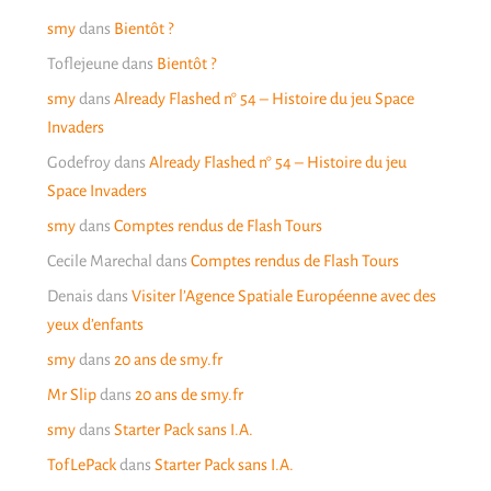
smy
dans
Bientôt ?
Toflejeune
dans
Bientôt ?
smy
dans
Already Flashed n° 54 – Histoire du jeu Space
Invaders
Godefroy
dans
Already Flashed n° 54 – Histoire du jeu
Space Invaders
smy
dans
Comptes rendus de Flash Tours
Cecile Marechal
dans
Comptes rendus de Flash Tours
Denais
dans
Visiter l’Agence Spatiale Européenne avec des
yeux d’enfants
smy
dans
20 ans de smy.fr
Mr Slip
dans
20 ans de smy.fr
smy
dans
Starter Pack sans I.A.
TofLePack
dans
Starter Pack sans I.A.