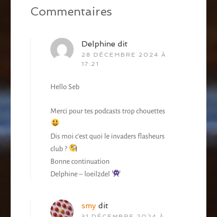
Commentaires
Delphine
dit
28 DÉCEMBRE 2024 À
17:21
Hello Seb
Merci pour tes podcasts trop chouettes
Dis moi c’est quoi le invaders flasheurs
club ?
Bonne continuation
Delphine – loeil2del
smy
dit
31 DÉCEMBRE 2024 À