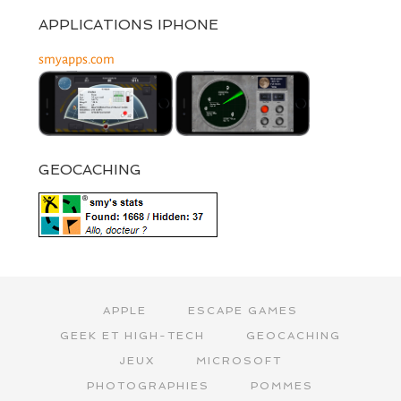
APPLICATIONS IPHONE
smyapps.com
GEOCACHING
APPLE
ESCAPE GAMES
GEEK ET HIGH-TECH
GEOCACHING
JEUX
MICROSOFT
PHOTOGRAPHIES
POMMES