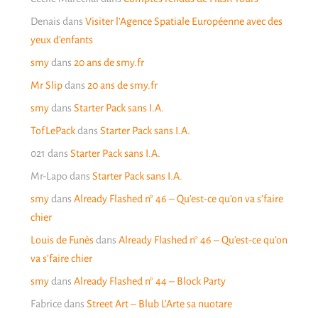
Denais
dans
Visiter l’Agence Spatiale Européenne avec des
yeux d’enfants
smy
dans
20 ans de smy.fr
Mr Slip
dans
20 ans de smy.fr
smy
dans
Starter Pack sans I.A.
TofLePack
dans
Starter Pack sans I.A.
021
dans
Starter Pack sans I.A.
Mr-Lapo
dans
Starter Pack sans I.A.
smy
dans
Already Flashed n° 46 – Qu’est-ce qu’on va s’faire
chier
Louis de Funès
dans
Already Flashed n° 46 – Qu’est-ce qu’on
va s’faire chier
smy
dans
Already Flashed n° 44 – Block Party
Fabrice
dans
Street Art – Blub L’Arte sa nuotare