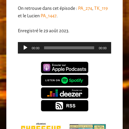
On retrouve dans cet épisode :
PA_274
,
TK_119
et le Lucien
PA_1447
.
Enregistré le 29 août 2023.
Lecteur
00:00
00:00
audio