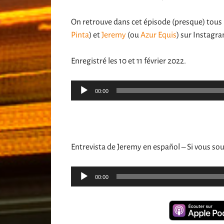
On retrouve dans cet épisode (presque) tous 
Pinta
) et
Jeremy
(ou
Azur Equis
) sur Instagr
Enregistré les 10 et 11 février 2022.
Lecteur
00:00
audio
Entrevista de Jeremy en español – Si vous so
Lecteur
00:00
audio