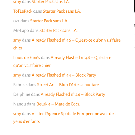
smy
dans
Starter Pack sans I.A.
TofLePack
dans
Starter Pack sans I.A.
021
dans
Starter Pack sans I.A.
Mr-Lapo
dans
Starter Pack sans I.A.
6
smy
dans
Already Flashed n° 46 – Qu’est-ce qu’on va s’faire
chier
Louis de Funès
dans
Already Flashed n° 46 – Qu’est-ce
qu’on va s’faire chier
smy
dans
Already Flashed n° 44 – Block Party
Fabrice
dans
Street Art – Blub L’Arte sa nuotare
Delphine
dans
Already Flashed n° 44 – Block Party
Nanou
dans
Beurk 4 – Mate de Coca
smy
dans
Visiter l’Agence Spatiale Européenne avec des
yeux d’enfants