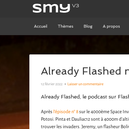
Accueil
Thèmes
Blog
A propos
Already Flashed n
12 février 2022
Laisser un commentaire
Already Flashed, le podcast sur Flas
Après
l’épisode n° 8
sur le 4000ème Space Inva
Potosi. Pinta et Dauliac12 sont à 4000m d’alti
trouver les invaders. Jeremy, un flasheur Boliv