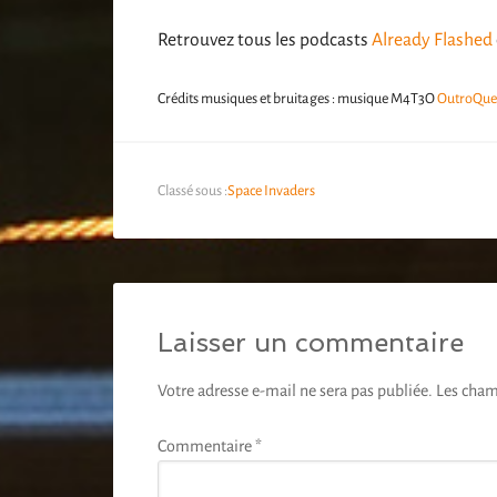
Retrouvez tous les podcasts
Already Flashed
Crédits musiques et bruitages : musique M4T3O
OutroQue
Classé sous :
Space Invaders
Laisser un commentaire
Votre adresse e-mail ne sera pas publiée.
Les cham
Commentaire
*