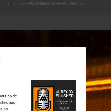
chroniques geeks, ludiques, photos et autres trucs…
i
invasion de
erches pour
asion.