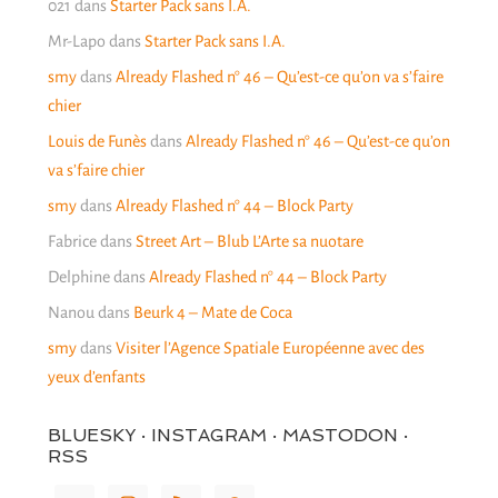
021
dans
Starter Pack sans I.A.
Mr-Lapo
dans
Starter Pack sans I.A.
smy
dans
Already Flashed n° 46 – Qu’est-ce qu’on va s’faire
chier
Louis de Funès
dans
Already Flashed n° 46 – Qu’est-ce qu’on
va s’faire chier
smy
dans
Already Flashed n° 44 – Block Party
Fabrice
dans
Street Art – Blub L’Arte sa nuotare
Delphine
dans
Already Flashed n° 44 – Block Party
Nanou
dans
Beurk 4 – Mate de Coca
smy
dans
Visiter l’Agence Spatiale Européenne avec des
yeux d’enfants
BLUESKY · INSTAGRAM · MASTODON ·
RSS