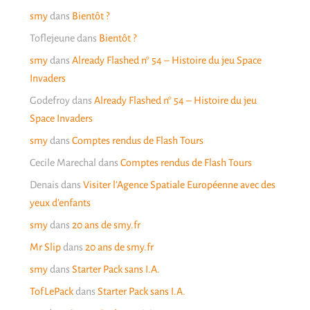
smy
dans
Bientôt ?
Toflejeune
dans
Bientôt ?
smy
dans
Already Flashed n° 54 – Histoire du jeu Space
Invaders
Godefroy
dans
Already Flashed n° 54 – Histoire du jeu
Space Invaders
smy
dans
Comptes rendus de Flash Tours
Cecile Marechal
dans
Comptes rendus de Flash Tours
Denais
dans
Visiter l’Agence Spatiale Européenne avec des
yeux d’enfants
smy
dans
20 ans de smy.fr
Mr Slip
dans
20 ans de smy.fr
smy
dans
Starter Pack sans I.A.
TofLePack
dans
Starter Pack sans I.A.