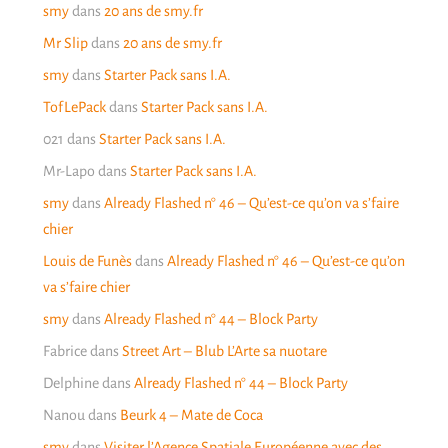
smy
dans
20 ans de smy.fr
Mr Slip
dans
20 ans de smy.fr
smy
dans
Starter Pack sans I.A.
TofLePack
dans
Starter Pack sans I.A.
021
dans
Starter Pack sans I.A.
Mr-Lapo
dans
Starter Pack sans I.A.
smy
dans
Already Flashed n° 46 – Qu’est-ce qu’on va s’faire
chier
Louis de Funès
dans
Already Flashed n° 46 – Qu’est-ce qu’on
va s’faire chier
smy
dans
Already Flashed n° 44 – Block Party
Fabrice
dans
Street Art – Blub L’Arte sa nuotare
Delphine
dans
Already Flashed n° 44 – Block Party
Nanou
dans
Beurk 4 – Mate de Coca
smy
dans
Visiter l’Agence Spatiale Européenne avec des