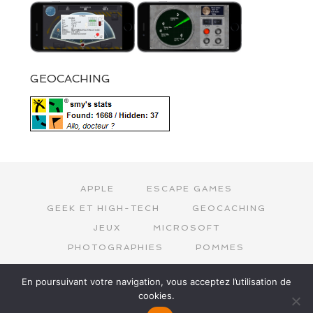
GEOCACHING
APPLE
ESCAPE GAMES
GEEK ET HIGH-TECH
GEOCACHING
JEUX
MICROSOFT
PHOTOGRAPHIES
POMMES
SMY
SPACE INVADERS
En poursuivant votre navigation, vous acceptez l’utilisation de
STEVE MOBIL
URBEX
cookies.