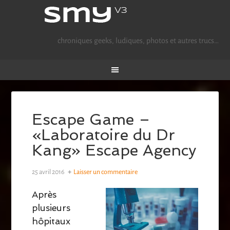
chroniques geeks, ludiques, photos et autres trucs…
Escape Game –
«Laboratoire du Dr
Kang» Escape Agency
25 avril 2016
Laisser un commentaire
Après
plusieurs
hôpitaux