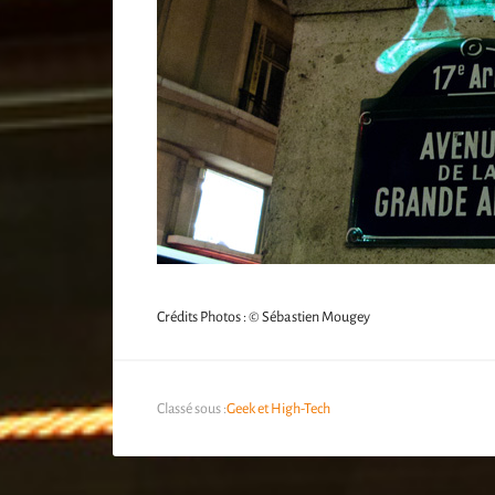
Crédits Photos : © Sébastien Mougey
Classé sous :
Geek et High-Tech