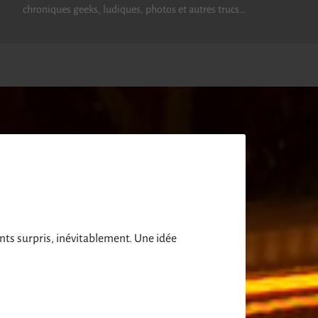
chroniques geeks, ludiques, photos et autres trucs…
nts surpris, inévitablement. Une idée