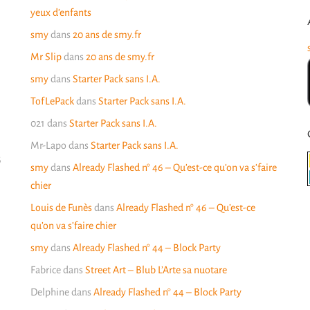
yeux d’enfants
smy
dans
20 ans de smy.fr
Mr Slip
dans
20 ans de smy.fr
smy
dans
Starter Pack sans I.A.
TofLePack
dans
Starter Pack sans I.A.
021
dans
Starter Pack sans I.A.
Mr-Lapo
dans
Starter Pack sans I.A.
6
smy
dans
Already Flashed n° 46 – Qu’est-ce qu’on va s’faire
chier
Louis de Funès
dans
Already Flashed n° 46 – Qu’est-ce
qu’on va s’faire chier
smy
dans
Already Flashed n° 44 – Block Party
Fabrice
dans
Street Art – Blub L’Arte sa nuotare
Delphine
dans
Already Flashed n° 44 – Block Party