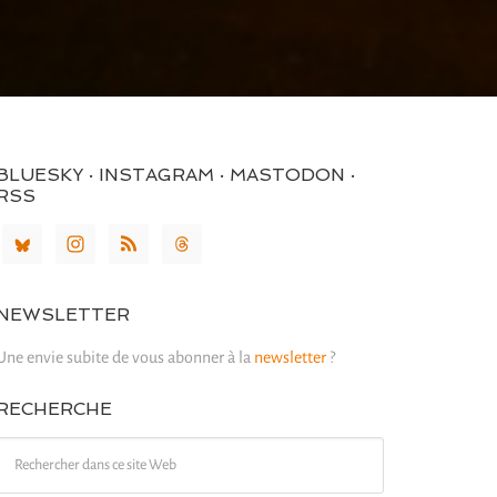
BLUESKY · INSTAGRAM · MASTODON ·
RSS
NEWSLETTER
Une envie subite de vous abonner à la
newsletter
?
RECHERCHE