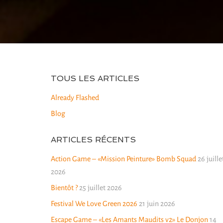
TOUS LES ARTICLES
Already Flashed
Blog
ARTICLES RÉCENTS
Action Game – «Mission Peinture» Bomb Squad
26 juille
2026
Bientôt ?
25 juillet 2026
Festival We Love Green 2026
21 juin 2026
Escape Game – «Les Amants Maudits v2» Le Donjon
14