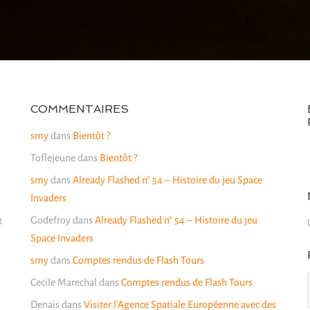
COMMENTAIRES
smy
dans
Bientôt ?
Toflejeune
dans
Bientôt ?
smy
dans
Already Flashed n° 54 – Histoire du jeu Space
Invaders
Godefroy
dans
Already Flashed n° 54 – Histoire du jeu
t
Space Invaders
smy
dans
Comptes rendus de Flash Tours
Cecile Marechal
dans
Comptes rendus de Flash Tours
Denais
dans
Visiter l’Agence Spatiale Européenne avec des