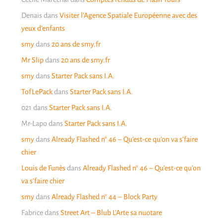
Denais
dans
Visiter l’Agence Spatiale Européenne avec des
yeux d’enfants
smy
dans
20 ans de smy.fr
Mr Slip
dans
20 ans de smy.fr
smy
dans
Starter Pack sans I.A.
TofLePack
dans
Starter Pack sans I.A.
021
dans
Starter Pack sans I.A.
Mr-Lapo
dans
Starter Pack sans I.A.
smy
dans
Already Flashed n° 46 – Qu’est-ce qu’on va s’faire
chier
Louis de Funès
dans
Already Flashed n° 46 – Qu’est-ce qu’on
va s’faire chier
smy
dans
Already Flashed n° 44 – Block Party
Fabrice
dans
Street Art – Blub L’Arte sa nuotare