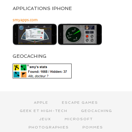
APPLICATIONS IPHONE
smyapps.com
GEOCACHING
APPLE
ESCAPE GAMES
GEEK ET HIGH-TECH
GEOCACHING
JEUX
MICROSOFT
PHOTOGRAPHIES
POMMES