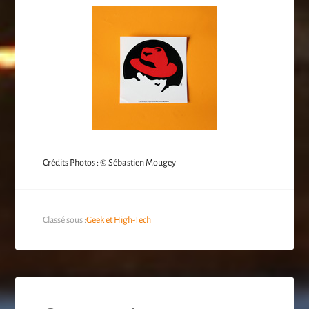
Crédits Photos : © Sébastien Mougey
Classé sous :
Geek et High-Tech