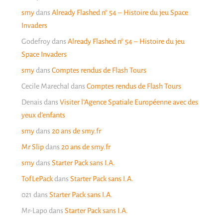
smy
dans
Already Flashed n° 54 – Histoire du jeu Space
Invaders
Godefroy
dans
Already Flashed n° 54 – Histoire du jeu
Space Invaders
smy
dans
Comptes rendus de Flash Tours
Cecile Marechal
dans
Comptes rendus de Flash Tours
Denais
dans
Visiter l’Agence Spatiale Européenne avec des
yeux d’enfants
smy
dans
20 ans de smy.fr
Mr Slip
dans
20 ans de smy.fr
smy
dans
Starter Pack sans I.A.
TofLePack
dans
Starter Pack sans I.A.
021
dans
Starter Pack sans I.A.
Mr-Lapo
dans
Starter Pack sans I.A.