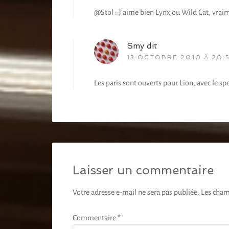
@Stol : J’aime bien Lynx ou Wild Cat, vraim
Smy
dit
13 OCTOBRE 2010 À 20:
Les paris sont ouverts pour Lion, avec le sp
Laisser un commentaire
Votre adresse e-mail ne sera pas publiée.
Les cham
Commentaire
*