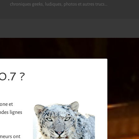
chroniques geeks, ludiques, photos et autres trucs…
0.7 ?
hone et
ndes lignes
umeurs ont