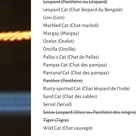
Leopard (Panthère ou Léopard)
Leopard Cat (Chat léopard du Bengale)
Lion (Lion)
Marbled Cat (Chat marbré)
Margay (Margay)
Ocelot (Ocelot)
Oncilla (Oncille)
Pallas’s Cat (Chat de Pallas)
Pampas Cat (Chat des pampas)
Pantanal Cat (Chat des pampas)
Panther (Panthère)
Rusty-spotted Cat (Chat léopard de l’Inde)
Sand Cat (Chat des sables)
Serval (Serval)
Snow Leopard (Once ou Panthère des neiges
Tiger (Tigre)
Wild Cat (Chat sauvage)