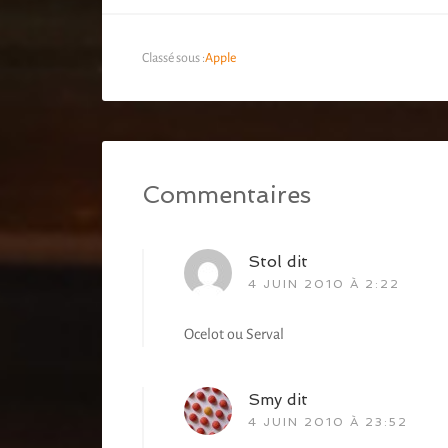
Classé sous :
Apple
Commentaires
Stol
dit
4 JUIN 2010 À 2:22
Ocelot ou Serval
Smy
dit
4 JUIN 2010 À 23:52