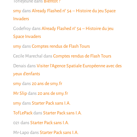
Toflejeune
dans
Bientôt ?
smy
dans
Already Flashed n° 54 – Histoire du jeu Space
Invaders
Godefroy
dans
Already Flashed n° 54 – Histoire du jeu
Space Invaders
smy
dans
Comptes rendus de Flash Tours
Cecile Marechal
dans
Comptes rendus de Flash Tours
Denais
dans
Visiter l’Agence Spatiale Européenne avec des
yeux d’enfants
smy
dans
20 ans de smy.fr
Mr Slip
dans
20 ans de smy.fr
smy
dans
Starter Pack sans I.A.
TofLePack
dans
Starter Pack sans I.A.
021
dans
Starter Pack sans I.A.
Mr-Lapo
dans
Starter Pack sans I.A.