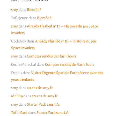
smy
dans
Bientôt ?
Toflejeune
dans
Bientôt ?
smy
dans
Already Flashed n° 54 – Histoire du jeu Space
Invaders
Godefroy
dans
Already Flashed n° 54 – Histoire du jeu
Space Invaders
smy
dans
Comptes rendus de Flash Tours
Cecile Marechal
dans
Comptes rendus de Flash Tours
Denais
dans
Visiter l’Agence Spatiale Européenne avec des
yeux d’enfants
smy
dans
20 ans de smy.fr
Mr Slip
dans
20 ans de smy.fr
smy
dans
Starter Pack sans I.A.
TofLePack
dans
Starter Pack sans I.A.