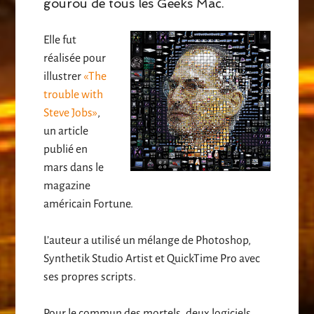
gourou de tous les Geeks Mac.
Elle fut
réalisée pour
illustrer
«The
trouble with
Steve Jobs»
,
un article
publié en
mars dans le
magazine
américain Fortune.
L’auteur a utilisé un mélange de Photoshop,
Synthetik Studio Artist et QuickTime Pro avec
ses propres scripts.
Pour le commun des mortels, deux logiciels