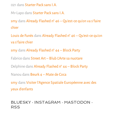
021
dans
Starter Pack sans I.A.
Mr-Lapo
dans
Starter Pack sans I.A.
smy
dans
Already Flashed n° 46 – Qu’est-ce qu’on va s’faire
chier
Louis de Funès
dans
Already Flashed n° 46 – Qu’est-ce qu’on
va s’faire chier
smy
dans
Already Flashed n° 44 – Block Party
Fabrice
dans
Street Art – Blub L’Arte sa nuotare
Delphine
dans
Already Flashed n° 44 – Block Party
Nanou
dans
Beurk 4 – Mate de Coca
smy
dans
Visiter l’Agence Spatiale Européenne avec des
yeux d’enfants
BLUESKY · INSTAGRAM · MASTODON ·
RSS