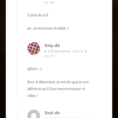
15:43
S’pice de ouf.
ps : je reconnais la table :)
Smy
dit
8 DÉCEMBRE 2010 À
23:17
@Stol :-)
Bon, 8 décembre, je me dis que je suis
débile et qu’il faut encore trouver 16
idées !
Stol
dit