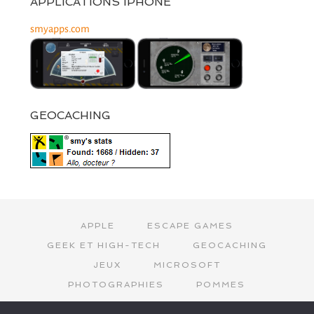
APPLICATIONS IPHONE
smyapps.com
GEOCACHING
APPLE
ESCAPE GAMES
GEEK ET HIGH-TECH
GEOCACHING
JEUX
MICROSOFT
PHOTOGRAPHIES
POMMES
SMY
SPACE INVADERS