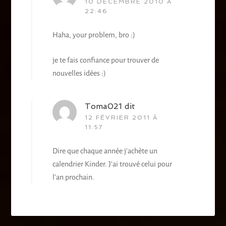
10 DÉCEMBRE 2010 À
22:46
Haha, your problem, bro :)
je te fais confiance pour trouver de
nouvelles idées :)
Toma021
dit
12 FÉVRIER 2011 À
11:57
Dire que chaque année j’achète un
calendrier Kinder. J’ai trouvé celui pour
l’an prochain.