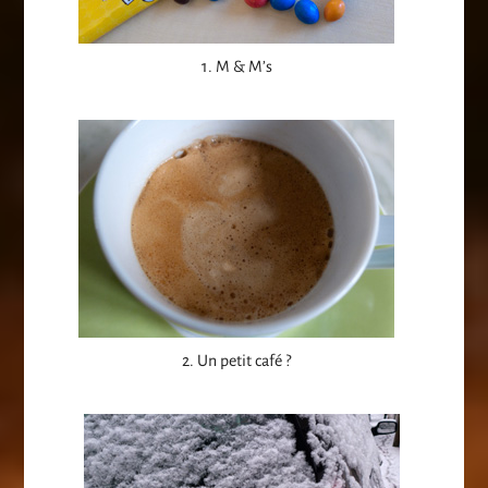
1. M & M’s
2. Un petit café ?