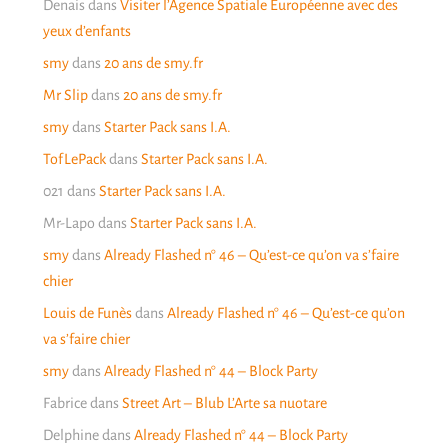
Denais
dans
Visiter l’Agence Spatiale Européenne avec des
yeux d’enfants
smy
dans
20 ans de smy.fr
Mr Slip
dans
20 ans de smy.fr
smy
dans
Starter Pack sans I.A.
TofLePack
dans
Starter Pack sans I.A.
021
dans
Starter Pack sans I.A.
Mr-Lapo
dans
Starter Pack sans I.A.
smy
dans
Already Flashed n° 46 – Qu’est-ce qu’on va s’faire
chier
Louis de Funès
dans
Already Flashed n° 46 – Qu’est-ce qu’on
va s’faire chier
smy
dans
Already Flashed n° 44 – Block Party
Fabrice
dans
Street Art – Blub L’Arte sa nuotare
Delphine
dans
Already Flashed n° 44 – Block Party