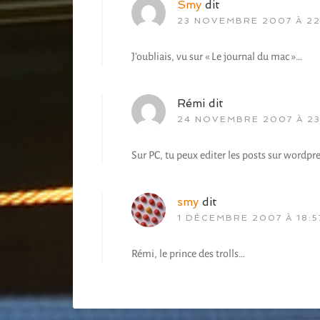
Smy
dit
23 NOVEMBRE 2007 À 22
J’oubliais, vu sur « Le journal du mac »…
Rémi
dit
24 NOVEMBRE 2007 À 23
Sur PC, tu peux editer les posts sur wordpr
smy
dit
1 DÉCEMBRE 2007 À 18:5
Rémi, le prince des trolls…