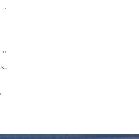
:29
:48
ess…
7