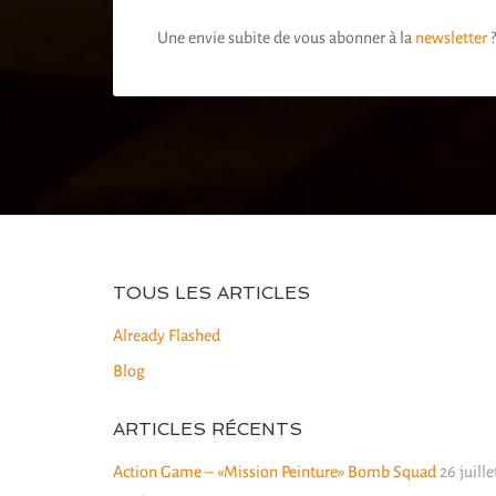
Une envie subite de vous abonner à la
newsletter
?
TOUS LES ARTICLES
Already Flashed
Blog
ARTICLES RÉCENTS
Action Game – «Mission Peinture» Bomb Squad
26 juille