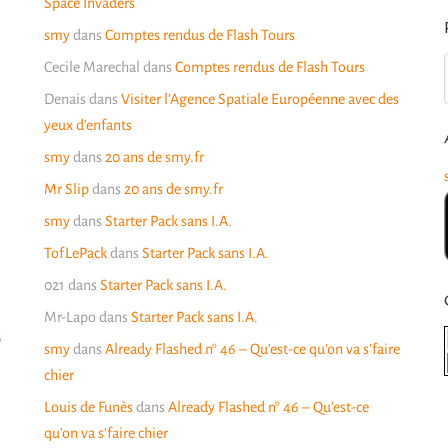
Space Invaders
smy
dans
Comptes rendus de Flash Tours
Cecile Marechal
dans
Comptes rendus de Flash Tours
Denais
dans
Visiter l’Agence Spatiale Européenne avec des
yeux d’enfants
smy
dans
20 ans de smy.fr
Mr Slip
dans
20 ans de smy.fr
smy
dans
Starter Pack sans I.A.
TofLePack
dans
Starter Pack sans I.A.
021
dans
Starter Pack sans I.A.
Mr-Lapo
dans
Starter Pack sans I.A.
6
smy
dans
Already Flashed n° 46 – Qu’est-ce qu’on va s’faire
chier
Louis de Funès
dans
Already Flashed n° 46 – Qu’est-ce
qu’on va s’faire chier