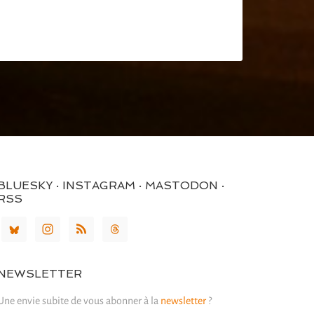
BLUESKY · INSTAGRAM · MASTODON ·
RSS
NEWSLETTER
Une envie subite de vous abonner à la
newsletter
?