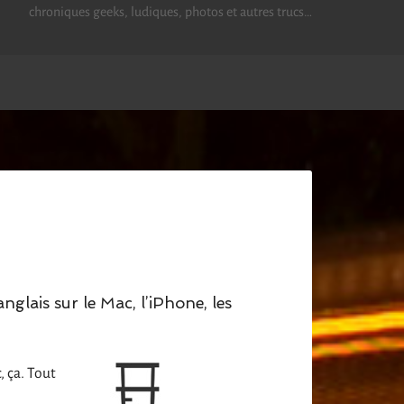
chroniques geeks, ludiques, photos et autres trucs…
nglais sur le Mac, l’iPhone, les
, ça. Tout