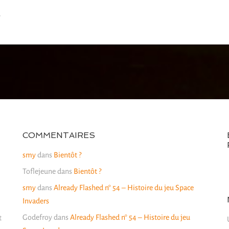
COMMENTAIRES
smy
dans
Bientôt ?
Toflejeune
dans
Bientôt ?
smy
dans
Already Flashed n° 54 – Histoire du jeu Space
Invaders
Godefroy
dans
Already Flashed n° 54 – Histoire du jeu
t