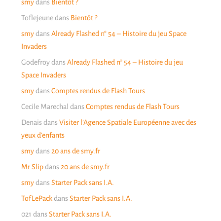
smy
dans
Bientôt ?
Toflejeune
dans
Bientôt ?
smy
dans
Already Flashed n° 54 – Histoire du jeu Space
Invaders
Godefroy
dans
Already Flashed n° 54 – Histoire du jeu
Space Invaders
smy
dans
Comptes rendus de Flash Tours
Cecile Marechal
dans
Comptes rendus de Flash Tours
Denais
dans
Visiter l’Agence Spatiale Européenne avec des
yeux d’enfants
smy
dans
20 ans de smy.fr
Mr Slip
dans
20 ans de smy.fr
smy
dans
Starter Pack sans I.A.
TofLePack
dans
Starter Pack sans I.A.
021
dans
Starter Pack sans I.A.