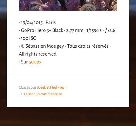
· 19/04/2015 · Paris
· GoPro Hero 3+ Black · 2,77 mm · 1/1596 s · ƒ/2,8
· 100 ISO
· © Sébastien Mougey · Tous droits réservés ·
All rights reserved
· Sur
500px
Classé sous :
Geek et High-Tech
Laisser un commentaire