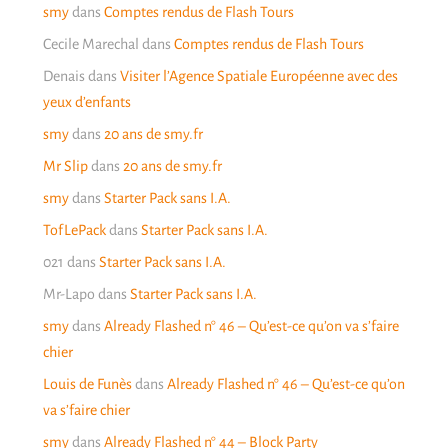
smy
dans
Comptes rendus de Flash Tours
Cecile Marechal
dans
Comptes rendus de Flash Tours
Denais
dans
Visiter l’Agence Spatiale Européenne avec des
yeux d’enfants
smy
dans
20 ans de smy.fr
Mr Slip
dans
20 ans de smy.fr
smy
dans
Starter Pack sans I.A.
TofLePack
dans
Starter Pack sans I.A.
021
dans
Starter Pack sans I.A.
Mr-Lapo
dans
Starter Pack sans I.A.
smy
dans
Already Flashed n° 46 – Qu’est-ce qu’on va s’faire
chier
Louis de Funès
dans
Already Flashed n° 46 – Qu’est-ce qu’on
va s’faire chier
smy
dans
Already Flashed n° 44 – Block Party